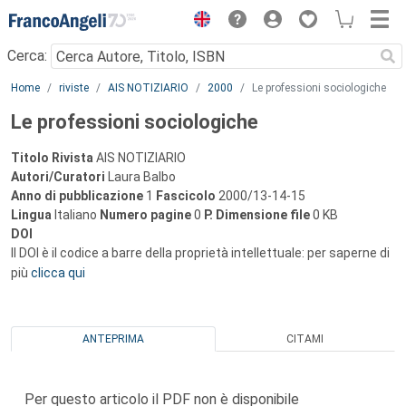
Menu
Cerca:
Main content
Home
riviste
AIS NOTIZIARIO
2000
Le professioni sociologiche
Le professioni sociologiche
Titolo Rivista
AIS NOTIZIARIO
Autori/Curatori
Laura Balbo
Anno di pubblicazione
1
Fascicolo
2000/13-14-15
Lingua
Italiano
Numero pagine
0
P.
Dimensione file
0 KB
DOI
Il DOI è il codice a barre della proprietà intellettuale: per saperne di
più
clicca qui
ANTEPRIMA
CITAMI
Per questo articolo il PDF non è disponibile