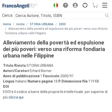
Menu
Cerca:
Main content
Home
riviste
STORIA URBANA
2000
Alleviamento della povertà ed espulsione dei più poveri: verso una riforma
fondiaria urbana nelle Filippine
Alleviamento della povertà ed espulsione
dei più poveri: verso una riforma fondiaria
urbana nelle Filippine
Titolo Rivista
STORIA URBANA
Autori/Curatori
Erhard Berner
Anno di pubblicazione
1
Fascicolo
2000/91
Lingua
Italiano
Numero pagine
18
P.
Dimensione file
119 KB
DOI
Il DOI è il codice a barre della proprietà intellettuale: per saperne di
più
clicca qui