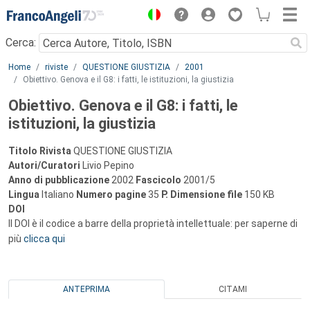
Menu
Cerca:
Main content
Home
riviste
QUESTIONE GIUSTIZIA
2001
Obiettivo. Genova e il G8: i fatti, le istituzioni, la giustizia
Obiettivo. Genova e il G8: i fatti, le
istituzioni, la giustizia
Titolo Rivista
QUESTIONE GIUSTIZIA
Autori/Curatori
Livio Pepino
Anno di pubblicazione
2002
Fascicolo
2001/5
Lingua
Italiano
Numero pagine
35
P.
Dimensione file
150 KB
DOI
Il DOI è il codice a barre della proprietà intellettuale: per saperne di
più
clicca qui
ANTEPRIMA
CITAMI