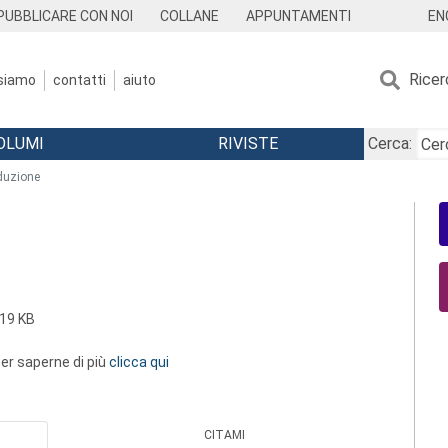
EN
PUBBLICARE CON NOI
COLLANE
APPUNTAMENTI
Ricer
 siamo
contatti
aiuto
OLUMI
RIVISTE
Cerca:
duzione
19 KB
 per saperne di più
clicca qui
CITAMI