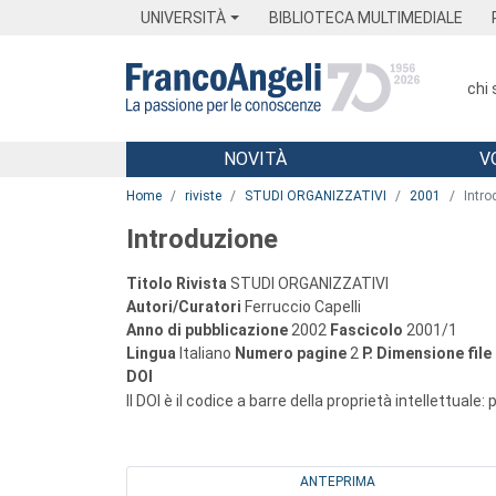
Menu
Main content
Footer
Menu
UNIVERSITÀ
BIBLIOTECA MULTIMEDIALE
chi
NOVITÀ
V
Main content
Home
riviste
STUDI ORGANIZZATIVI
2001
Intro
Introduzione
Titolo Rivista
STUDI ORGANIZZATIVI
Autori/Curatori
Ferruccio Capelli
Anno di pubblicazione
2002
Fascicolo
2001/1
Lingua
Italiano
Numero pagine
2
P.
Dimensione file
DOI
Il DOI è il codice a barre della proprietà intellettuale:
ANTEPRIMA