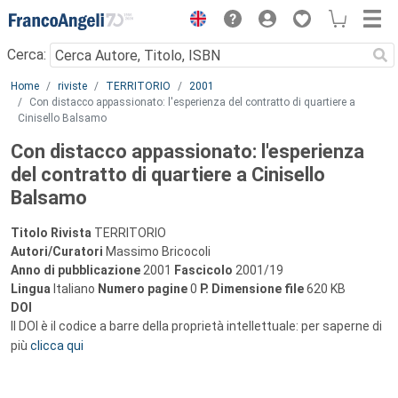
Menu
Cerca:
Main content
Home
riviste
TERRITORIO
2001
Con distacco appassionato: l'esperienza del contratto di quartiere a
Cinisello Balsamo
Con distacco appassionato: l'esperienza
del contratto di quartiere a Cinisello
Balsamo
Titolo Rivista
TERRITORIO
Autori/Curatori
Massimo Bricocoli
Anno di pubblicazione
2001
Fascicolo
2001/19
Lingua
Italiano
Numero pagine
0
P.
Dimensione file
620 KB
DOI
Il DOI è il codice a barre della proprietà intellettuale: per saperne di
più
clicca qui