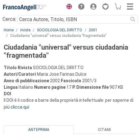
Menu
Cerca:
Main content
Home
riviste
SOCIOLOGIA DEL DIRITTO
2001
Ciudadania "universal" versus ciudadania "fragmentada"
Ciudadania "universal" versus ciudadania
"fragmentada"
Titolo Rivista
SOCIOLOGIA DEL DIRITTO
Autori/Curatori
Maria Jose Farinas Dulce
Anno di pubblicazione
2002
Fascicolo
2001/3
Lingua
Italiano
Numero pagine
17
P.
Dimensione file
907 KB
DOI
Il DOI è il codice a barre della proprietà intellettuale: per saperne di
più
clicca qui
ANTEPRIMA
CITAMI