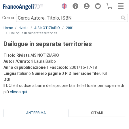
Menu
Cerca:
Main content
Home
riviste
AIS NOTIZIARIO
2001
Dailogue in separate territories
Dailogue in separate territories
Titolo Rivista
AIS NOTIZIARIO
Autori/Curatori
Laura Balbo
Anno di pubblicazione
1
Fascicolo
2001/16-17-18
Lingua
Italiano
Numero pagine
0
P.
Dimensione file
0 KB
DOI
Il DOI è il codice a barre della proprietà intellettuale: per saperne di
più
clicca qui
ANTEPRIMA
CITAMI