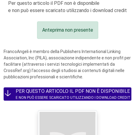
Per questo articolo il PDF non è disponibile
e non può essere scaricato utilizzando i download credit
Anteprima non presente
FrancoAngeli è membro della Publishers International Linking
Association, Inc (PILA), associazione indipendente e non profit per
facilitare (attraverso i servizi tecnologici implementati da
CrossRef.org) l’accesso degli studiosi ai contenuti digitali nelle
pubblicazioni professionali e scientifiche.
PER QUESTO ARTICOLO IL PDF NON È DISPONIBILE
E NON PUÒ ESSERE SCARICATO UTILIZZANDO I DOWNLOAD CREDIT