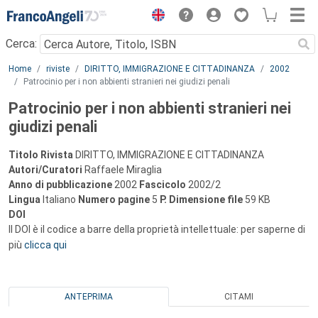
Menu
Cerca:
Main content
Home
riviste
DIRITTO, IMMIGRAZIONE E CITTADINANZA
2002
Patrocinio per i non abbienti stranieri nei giudizi penali
Patrocinio per i non abbienti stranieri nei
giudizi penali
Titolo Rivista
DIRITTO, IMMIGRAZIONE E CITTADINANZA
Autori/Curatori
Raffaele Miraglia
Anno di pubblicazione
2002
Fascicolo
2002/2
Lingua
Italiano
Numero pagine
5
P.
Dimensione file
59 KB
DOI
Il DOI è il codice a barre della proprietà intellettuale: per saperne di
più
clicca qui
ANTEPRIMA
CITAMI