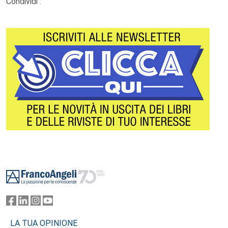
Condividi :
Footer
LA TUA OPINIONE