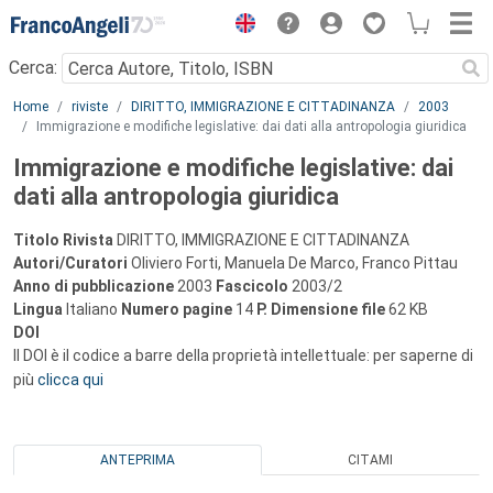
Menu
Cerca:
Main content
Home
riviste
DIRITTO, IMMIGRAZIONE E CITTADINANZA
2003
Immigrazione e modifiche legislative: dai dati alla antropologia giuridica
Immigrazione e modifiche legislative: dai
dati alla antropologia giuridica
Titolo Rivista
DIRITTO, IMMIGRAZIONE E CITTADINANZA
Autori/Curatori
Oliviero Forti, Manuela De Marco, Franco Pittau
Anno di pubblicazione
2003
Fascicolo
2003/2
Lingua
Italiano
Numero pagine
14
P.
Dimensione file
62 KB
DOI
Il DOI è il codice a barre della proprietà intellettuale: per saperne di
più
clicca qui
ANTEPRIMA
CITAMI