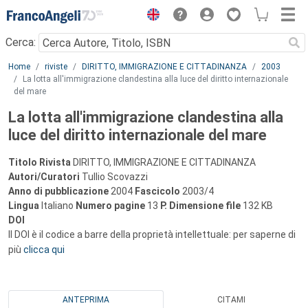
Menu
Cerca:
Main content
Home
riviste
DIRITTO, IMMIGRAZIONE E CITTADINANZA
2003
La lotta all'immigrazione clandestina alla luce del diritto internazionale
del mare
La lotta all'immigrazione clandestina alla
luce del diritto internazionale del mare
Titolo Rivista
DIRITTO, IMMIGRAZIONE E CITTADINANZA
Autori/Curatori
Tullio Scovazzi
Anno di pubblicazione
2004
Fascicolo
2003/4
Lingua
Italiano
Numero pagine
13
P.
Dimensione file
132 KB
DOI
Il DOI è il codice a barre della proprietà intellettuale: per saperne di
più
clicca qui
ANTEPRIMA
CITAMI