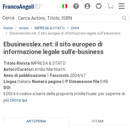
Menu
Cerca:
Main content
Home
riviste
IMPRESA & STATO
2004
Ebusinesslex.net: il sito europeo di informazione legale sull'e-business
Ebusinesslex.net: il sito europeo di
informazione legale sull'e-business
Titolo Rivista
IMPRESA & STATO
Autori/Curatori
Attilio Martinetti
Anno di pubblicazione
1
Fascicolo
2004/67
Lingua
Italiano
Numero pagine
0
P.
Dimensione file
0 KB
DOI
Il DOI è il codice a barre della proprietà intellettuale: per saperne di
più
clicca qui
ANTEPRIMA
CITAMI