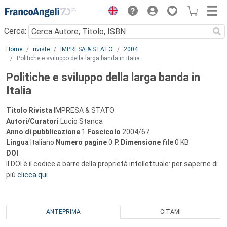
Menu
Cerca:
Main content
Home
riviste
IMPRESA & STATO
2004
Politiche e sviluppo della larga banda in Italia
Politiche e sviluppo della larga banda in
Italia
Titolo Rivista
IMPRESA & STATO
Autori/Curatori
Lucio Stanca
Anno di pubblicazione
1
Fascicolo
2004/67
Lingua
Italiano
Numero pagine
0
P.
Dimensione file
0 KB
DOI
Il DOI è il codice a barre della proprietà intellettuale: per saperne di
più
clicca qui
ANTEPRIMA
CITAMI