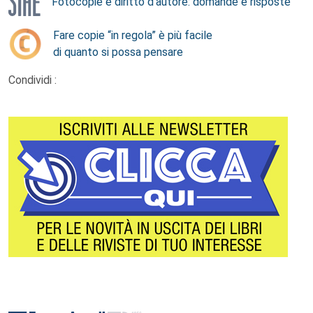
Fotocopie e diritto d’autore: domande e risposte
Fare copie “in regola” è più facile
di quanto si possa pensare
Condividi :
Footer