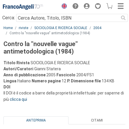
Menu
Cerca:
Main content
Home
riviste
SOCIOLOGIA E RICERCA SOCIALE
2004
Contro la "nouvelle vague" antimetodologica (1984)
Contro la "nouvelle vague"
antimetodologica (1984)
Titolo Rivista
SOCIOLOGIA E RICERCA SOCIALE
Autori/Curatori
Gianni Statera
Anno di pubblicazione
2005
Fascicolo
2004/FS1
Lingua
Italiano
Numero pagine
12
P.
Dimensione file
134 KB
DOI
Il DOI è il codice a barre della proprietà intellettuale: per saperne di
più
clicca qui
ANTEPRIMA
CITAMI