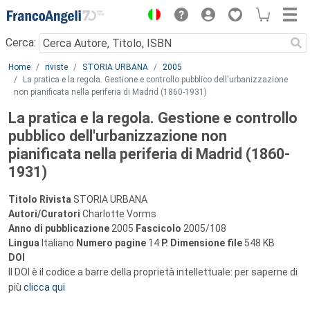
Menu
Cerca:
Main content
Home
riviste
STORIA URBANA
2005
La pratica e la regola. Gestione e controllo pubblico dell'urbanizzazione
non pianificata nella periferia di Madrid (1860-1931)
La pratica e la regola. Gestione e controllo
pubblico dell'urbanizzazione non
pianificata nella periferia di Madrid (1860-
1931)
Titolo Rivista
STORIA URBANA
Autori/Curatori
Charlotte Vorms
Anno di pubblicazione
2005
Fascicolo
2005/108
Lingua
Italiano
Numero pagine
14
P.
Dimensione file
548 KB
DOI
Il DOI è il codice a barre della proprietà intellettuale: per saperne di
più
clicca qui