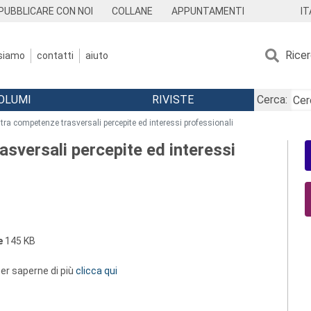
IT
PUBBLICARE CON NOI
COLLANE
APPUNTAMENTI
Rice
 siamo
contatti
aiuto
OLUMI
RIVISTE
Cerca:
 tra competenze trasversali percepite ed interessi professionali
asversali percepite ed interessi
e
145 KB
 per saperne di più
clicca qui