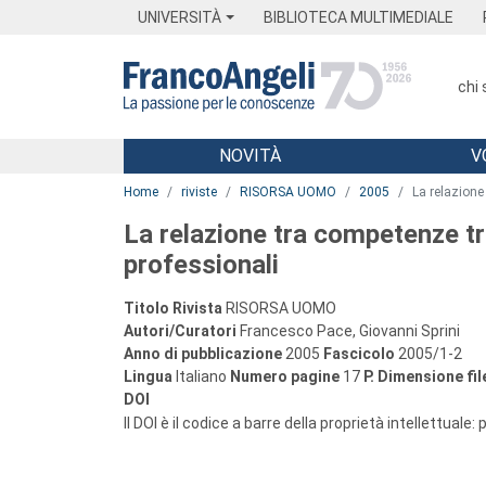
Menu
Main content
Footer
Menu
UNIVERSITÀ
BIBLIOTECA MULTIMEDIALE
chi
NOVITÀ
V
Main content
Home
riviste
RISORSA UOMO
2005
La relazione
La relazione tra competenze tr
professionali
Titolo Rivista
RISORSA UOMO
Autori/Curatori
Francesco Pace, Giovanni Sprini
Anno di pubblicazione
2005
Fascicolo
2005/1-2
Lingua
Italiano
Numero pagine
17
P.
Dimensione fil
DOI
Il DOI è il codice a barre della proprietà intellettuale: