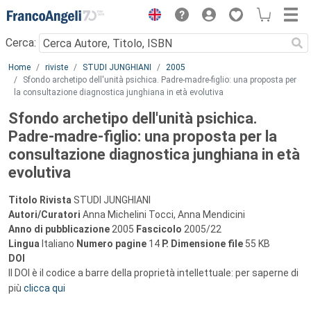
Menu
Cerca:
Main content
Home
riviste
STUDI JUNGHIANI
2005
Sfondo archetipo dell'unità psichica. Padre-madre-figlio: una proposta per
la consultazione diagnostica junghiana in età evolutiva
Sfondo archetipo dell'unità psichica.
Padre-madre-figlio: una proposta per la
consultazione diagnostica junghiana in età
evolutiva
Titolo Rivista
STUDI JUNGHIANI
Autori/Curatori
Anna Michelini Tocci, Anna Mendicini
Anno di pubblicazione
2005
Fascicolo
2005/22
Lingua
Italiano
Numero pagine
14
P.
Dimensione file
55 KB
DOI
Il DOI è il codice a barre della proprietà intellettuale: per saperne di
più
clicca qui