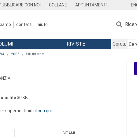
EN
PUBBLICARE CON NOI
COLLANE
APPUNTAMENTI
Ricer
 siamo
contatti
aiuto
OLUMI
RIVISTE
Cerca:
ZIA
2006
Siti internet
ANZIA
one file
30 KB
 per saperne di più
clicca qui
CITAMI