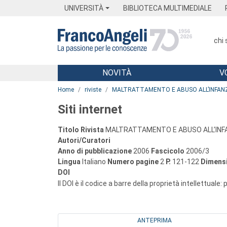
Menu
Main content
Footer
Menu
UNIVERSITÀ
BIBLIOTECA MULTIMEDIALE
chi
NOVITÀ
V
Main content
Home
riviste
MALTRATTAMENTO E ABUSO ALL’INFAN
Siti internet
Titolo Rivista
MALTRATTAMENTO E ABUSO ALL’INF
Autori/Curatori
Anno di pubblicazione
2006
Fascicolo
2006/3
Lingua
Italiano
Numero pagine
2
P.
121-122
Dimensi
DOI
Il DOI è il codice a barre della proprietà intellettuale:
ANTEPRIMA