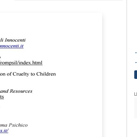
←
←
L