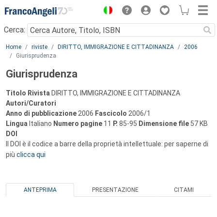
Menu
Cerca:
Main content
Home
riviste
DIRITTO, IMMIGRAZIONE E CITTADINANZA
2006
Giurisprudenza
Giurisprudenza
Titolo Rivista
DIRITTO, IMMIGRAZIONE E CITTADINANZA
Autori/Curatori
Anno di pubblicazione
2006
Fascicolo
2006/1
Lingua
Italiano
Numero pagine
11
P.
85-95
Dimensione file
57 KB
DOI
Il DOI è il codice a barre della proprietà intellettuale: per saperne di
più
clicca qui
ANTEPRIMA
PRESENTAZIONE
CITAMI