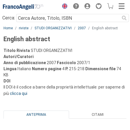
Menu
Cerca:
Main content
Home
riviste
STUDI ORGANIZZATIVI
2007
English abstract
English abstract
Titolo Rivista
STUDI ORGANIZZATIVI
Autori/Curatori
Anno di pubblicazione
2007
Fascicolo
2007/1
Lingua
Italiano
Numero pagine
4
P.
215-218
Dimensione file
74
KB
DOI
Il DOI è il codice a barre della proprietà intellettuale: per saperne di
più
clicca qui
ANTEPRIMA
CITAMI