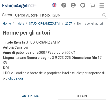
Menu
Cerca:
Main content
Home
riviste
STUDI ORGANIZZATIVI
2007
Norme per gli autori
Norme per gli autori
Titolo Rivista
STUDI ORGANIZZATIVI
Autori/Curatori
Anno di pubblicazione
2007
Fascicolo
2007/1
Lingua
Italiano
Numero pagine
3
P.
223-225
Dimensione file
17
KB
DOI
Il DOI è il codice a barre della proprietà intellettuale: per saperne di
più
clicca qui
ANTEPRIMA
CITAMI