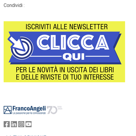
Condividi :
Footer