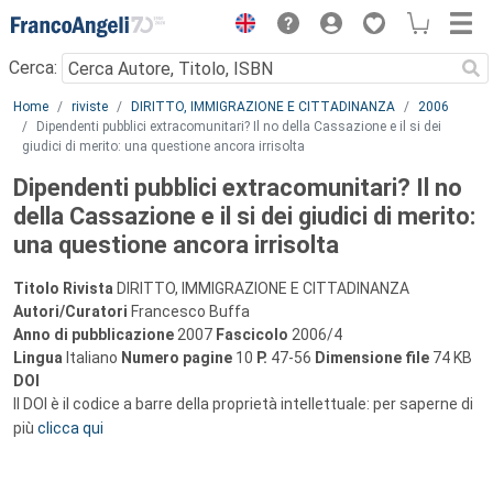
Menu
Cerca:
Main content
Home
riviste
DIRITTO, IMMIGRAZIONE E CITTADINANZA
2006
Dipendenti pubblici extracomunitari? Il no della Cassazione e il si dei
giudici di merito: una questione ancora irrisolta
Dipendenti pubblici extracomunitari? Il no
della Cassazione e il si dei giudici di merito:
una questione ancora irrisolta
Titolo Rivista
DIRITTO, IMMIGRAZIONE E CITTADINANZA
Autori/Curatori
Francesco Buffa
Anno di pubblicazione
2007
Fascicolo
2006/4
Lingua
Italiano
Numero pagine
10
P.
47-56
Dimensione file
74 KB
DOI
Il DOI è il codice a barre della proprietà intellettuale: per saperne di
più
clicca qui