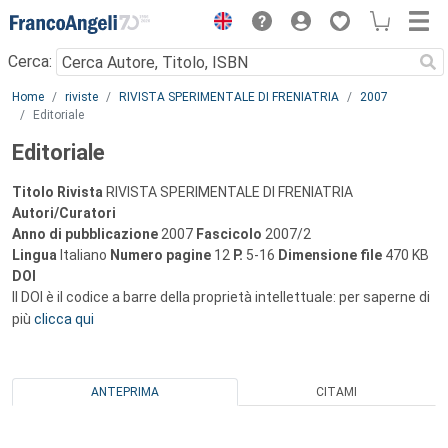
Menu
Cerca:
Main content
Home
riviste
RIVISTA SPERIMENTALE DI FRENIATRIA
2007
Editoriale
Editoriale
Titolo Rivista
RIVISTA SPERIMENTALE DI FRENIATRIA
Autori/Curatori
Anno di pubblicazione
2007
Fascicolo
2007/2
Lingua
Italiano
Numero pagine
12
P.
5-16
Dimensione file
470 KB
DOI
Il DOI è il codice a barre della proprietà intellettuale: per saperne di
più
clicca qui
ANTEPRIMA
CITAMI