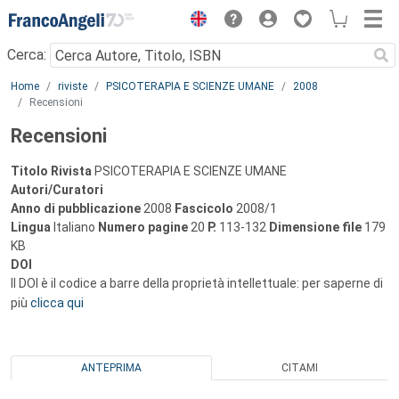
Menu
Cerca:
Main content
Home
riviste
PSICOTERAPIA E SCIENZE UMANE
2008
Recensioni
Recensioni
Titolo Rivista
PSICOTERAPIA E SCIENZE UMANE
Autori/Curatori
Anno di pubblicazione
2008
Fascicolo
2008/1
Lingua
Italiano
Numero pagine
20
P.
113-132
Dimensione file
179
KB
DOI
Il DOI è il codice a barre della proprietà intellettuale: per saperne di
più
clicca qui
ANTEPRIMA
CITAMI