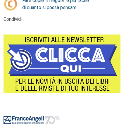
Fare copie “in regola” è più facile
di quanto si possa pensare
Condividi :
Footer