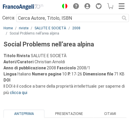
Menu
Cerca:
Main content
Home
riviste
SALUTE E SOCIETÀ
2008
Social Problems nell’area alpina
Social Problems nell’area alpina
Titolo Rivista
SALUTE E SOCIETÀ
Autori/Curatori
Christian Arnoldi
Anno di pubblicazione
2008
Fascicolo
2008/1
Lingua
Italiano
Numero pagine
10
P.
17-26
Dimensione file
71 KB
DOI
Il DOI è il codice a barre della proprietà intellettuale: per saperne di
più
clicca qui
ANTEPRIMA
PRESENTAZIONE
CITAMI