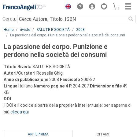
Menu
Cerca:
Main content
Home
riviste
SALUTE E SOCIETÀ
2008
La passione del corpo. Punizione e perdono nella società dei consumi
La passione del corpo. Punizione e
perdono nella società dei consumi
Titolo Rivista
SALUTE E SOCIETÀ
Autori/Curatori
Rossella Ghigi
Anno di pubblicazione
2008
Fascicolo
2008/2
Lingua
Italiano
Numero pagine
4
P.
204-207
Dimensione file
49
KB
DOI
Il DOI è il codice a barre della proprietà intellettuale: per saperne di
più
clicca qui
ANTEPRIMA
CITAMI