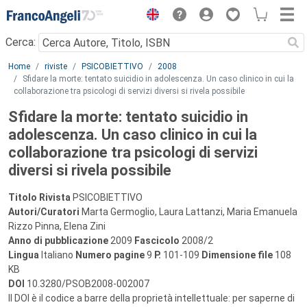
Menu
Cerca:
Main content
Home
riviste
PSICOBIETTIVO
2008
Sfidare la morte: tentato suicidio in adolescenza. Un caso clinico in cui la
collaborazione tra psicologi di servizi diversi si rivela possibile
Sfidare la morte: tentato suicidio in
adolescenza. Un caso clinico in cui la
collaborazione tra psicologi di servizi
diversi si rivela possibile
Titolo Rivista
PSICOBIETTIVO
Autori/Curatori
Marta Germoglio, Laura Lattanzi, Maria Emanuela
Rizzo Pinna, Elena Zini
Anno di pubblicazione
2009
Fascicolo
2008/2
Lingua
Italiano
Numero pagine
9
P.
101-109
Dimensione file
108
KB
DOI
10.3280/PSOB2008-002007
Il DOI è il codice a barre della proprietà intellettuale: per saperne di