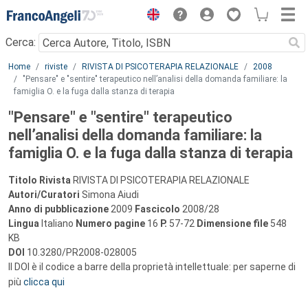
Menu
Cerca:
Main content
Home
riviste
RIVISTA DI PSICOTERAPIA RELAZIONALE
2008
"Pensare" e "sentire" terapeutico nell’analisi della domanda familiare: la
famiglia O. e la fuga dalla stanza di terapia
"Pensare" e "sentire" terapeutico
nell’analisi della domanda familiare: la
famiglia O. e la fuga dalla stanza di terapia
Titolo Rivista
RIVISTA DI PSICOTERAPIA RELAZIONALE
Autori/Curatori
Simona Aiudi
Anno di pubblicazione
2009
Fascicolo
2008/28
Lingua
Italiano
Numero pagine
16
P.
57-72
Dimensione file
548
KB
DOI
10.3280/PR2008-028005
Il DOI è il codice a barre della proprietà intellettuale: per saperne di
più
clicca qui