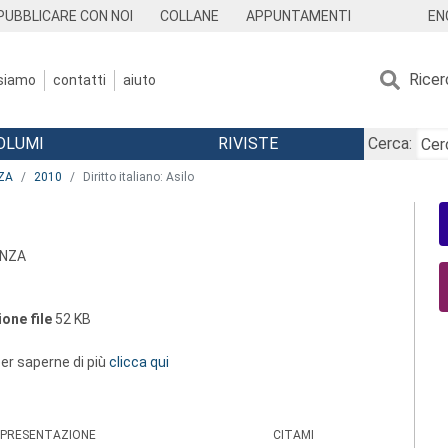
EN
PUBBLICARE CON NOI
COLLANE
APPUNTAMENTI
Ricer
 siamo
contatti
aiuto
OLUMI
RIVISTE
Cerca:
ZA
2010
Diritto italiano: Asilo
ANZA
one file
52 KB
 per saperne di più
clicca qui
PRESENTAZIONE
CITAMI