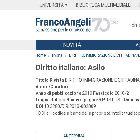
Menu
Main content
Footer
Menu
UNIVERSITÀ
BIBLIOTECA MULTIMEDIALE
chi
NOVITÀ
V
Main content
Home
riviste
DIRITTO, IMMIGRAZIONE E CITTADINAN
Diritto italiano: Asilo
Titolo Rivista
DIRITTO, IMMIGRAZIONE E CITTADIN
Autori/Curatori
Anno di pubblicazione
2010
Fascicolo
2010/2
Lingua
Italiano
Numero pagine
9
P.
141-149
Dimensi
DOI
10.3280/DIRI2010-002009
Il DOI è il codice a barre della proprietà intellettuale:
ANTEPRIMA