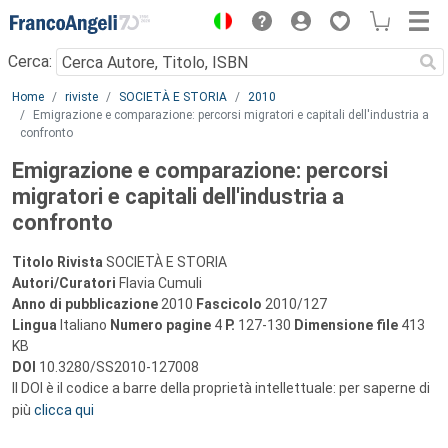
Menu
Cerca:
Main content
Home
riviste
SOCIETÀ E STORIA
2010
Emigrazione e comparazione: percorsi migratori e capitali dell'industria a
confronto
Emigrazione e comparazione: percorsi
migratori e capitali dell'industria a
confronto
Titolo Rivista
SOCIETÀ E STORIA
Autori/Curatori
Flavia Cumuli
Anno di pubblicazione
2010
Fascicolo
2010/127
Lingua
Italiano
Numero pagine
4
P.
127-130
Dimensione file
413
KB
DOI
10.3280/SS2010-127008
Il DOI è il codice a barre della proprietà intellettuale: per saperne di
più
clicca qui