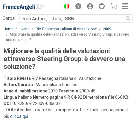
Menu
Cerca:
Main content
Home
riviste
RIV Rassegna Italiana di Valutazione
2009
Migliorare la qualità delle valutazioni attraverso Steering Group: è davvero
una soluzione?
Migliorare la qualità delle valutazioni
attraverso Steering Group: è davvero una
soluzione?
Titolo Rivista
RIV Rassegna Italiana di Valutazione
Autori/Curatori
Massimiliano Pacifico
Anno di pubblicazione
2010
Fascicolo
2009/45
Lingua
Italiano
Numero pagine
9
P.
84-92
Dimensione file
666 KB
DOI
10.3280/RIV2009-045007
Il DOI è il codice a barre della proprietà intellettuale: per saperne di
più
clicca qui