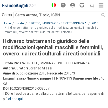
Menu
Cerca:
Main content
Home
riviste
DIRITTO, IMMIGRAZIONE E CITTADINANZA
2010
Il diverso trattamento giuridico delle modificazioni genitali maschili e
femminili, ovvero: dai reati culturali ai reati coloniali
Il diverso trattamento giuridico delle
modificazioni genitali maschili e femminili,
ovvero: dai reati culturali ai reati coloniali
Titolo Rivista
DIRITTO, IMMIGRAZIONE E CITTADINANZA
Autori/Curatori
Lorenzo Miazzi
Anno di pubblicazione
2010
Fascicolo
2010/3
Lingua
Italiano
Numero pagine
11
P.
103-113
Dimensione file
346
KB
DOI
10.3280/DIRI2010-003007
Il DOI è il codice a barre della proprietà intellettuale: per saperne di
più
clicca qui