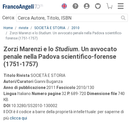
Menu
Cerca:
Main content
Home
riviste
SOCIETÀ E STORIA
2010
Zorzi Marenzi e lo
Studium
. Un avvocato penale nella Padova scientifico-
forense (1751-1757)
Zorzi Marenzi e lo
Studium
. Un avvocato
penale nella Padova scientifico-forense
(1751-1757)
Titolo Rivista
SOCIETÀ E STORIA
Autori/Curatori
Gianni Buganza
Anno di pubblicazione
2011
Fascicolo
2010/130
Lingua
Italiano
Numero pagine
32
P.
689-720
Dimensione file
740
KB
DOI
10.3280/SS2010-130002
Il DOI è il codice a barre della proprietà intellettuale: per saperne di
più
clicca qui