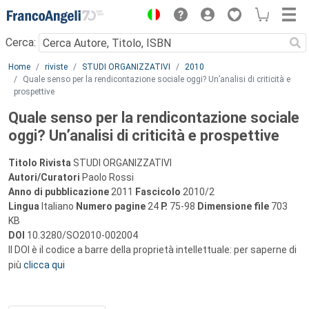
Menu
Cerca:
Main content
Home
riviste
STUDI ORGANIZZATIVI
2010
Quale senso per la rendicontazione sociale oggi? Un’analisi di criticità e
prospettive
Quale senso per la rendicontazione sociale
oggi? Un’analisi di criticità e prospettive
Titolo Rivista
STUDI ORGANIZZATIVI
Autori/Curatori
Paolo Rossi
Anno di pubblicazione
2011
Fascicolo
2010/2
Lingua
Italiano
Numero pagine
24
P.
75-98
Dimensione file
703
KB
DOI
10.3280/SO2010-002004
Il DOI è il codice a barre della proprietà intellettuale: per saperne di
più
clicca qui