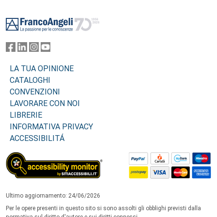
Footer
LA TUA OPINIONE
CATALOGHI
CONVENZIONI
LAVORARE CON NOI
LIBRERIE
INFORMATIVA PRIVACY
ACCESSIBILITÁ
Ultimo aggiornamento: 24/06/2026
Per le opere presenti in questo sito si sono assolti gli obblighi previsti dalla
normativa sul diritto d'autore e sui diritti connessi.