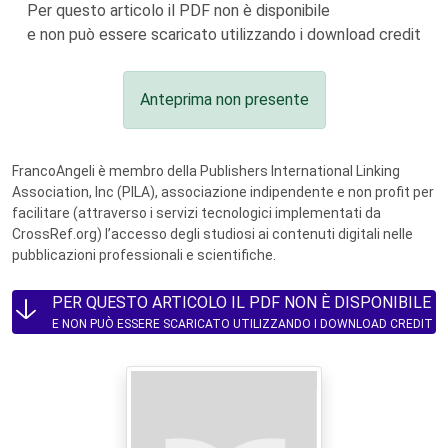
Per questo articolo il PDF non è disponibile
e non può essere scaricato utilizzando i download credit
Anteprima non presente
FrancoAngeli è membro della Publishers International Linking
Association, Inc (PILA), associazione indipendente e non profit per
facilitare (attraverso i servizi tecnologici implementati da
CrossRef.org) l’accesso degli studiosi ai contenuti digitali nelle
pubblicazioni professionali e scientifiche.
PER QUESTO ARTICOLO IL PDF NON È DISPONIBILE
E NON PUÒ ESSERE SCARICATO UTILIZZANDO I DOWNLOAD CREDIT