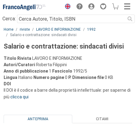
Menu
Cerca:
Main content
Home
riviste
LAVORO E INFORMAZIONE
1992
Salario e contrattazione: sindacati divisi
Salario e contrattazione: sindacati divisi
Titolo Rivista
LAVORO E INFORMAZIONE
Autori/Curatori
Roberta Filippini
Anno di pubblicazione
1
Fascicolo
1992/5
Lingua
Italiano
Numero pagine
0
P.
Dimensione file
0 KB
DOI
Il DOI è il codice a barre della proprietà intellettuale: per saperne di
più
clicca qui
ANTEPRIMA
CITAMI