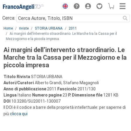
Menu
Cerca:
Main content
Home
riviste
STORIA URBANA
2011
Ai margini dell’intervento straordinario. Le Marche tra la Cassa per il
Mezzogiorno e la piccola impresa
Ai margini dell’intervento straordinario. Le
Marche tra la Cassa per il Mezzogiorno e la
piccola impresa
Titolo Rivista
STORIA URBANA
Autori/Curatori
Alberto Grandi, Stafano Magagnoli
Anno di pubblicazione
2011
Fascicolo
2011/130
Lingua
Italiano
Numero pagine
23
P.
Dimensione file
1281 KB
DOI
10.3280/SU20011-130007
Il DOI è il codice a barre della proprietà intellettuale: per saperne di
più
clicca qui