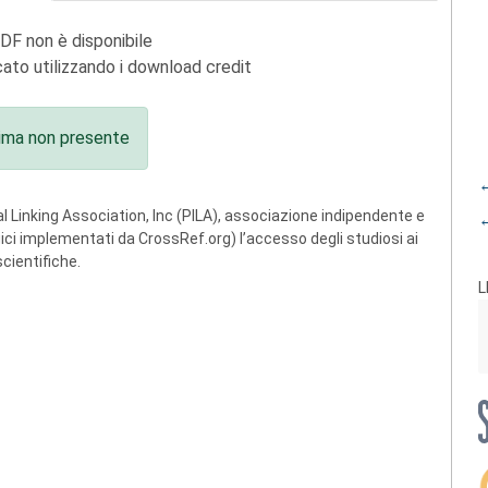
PDF non è disponibile
ato utilizzando i download credit
ima non presente
←
 Linking Association, Inc (PILA), associazione indipendente e
←
ogici implementati da CrossRef.org) l’accesso degli studiosi ai
scientifiche.
L