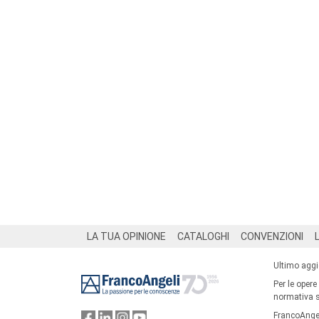
Footer
LA TUA OPINIONE
CATALOGHI
CONVENZIONI
Ultimo agg
Per le opere
normativa su
FrancoAngel