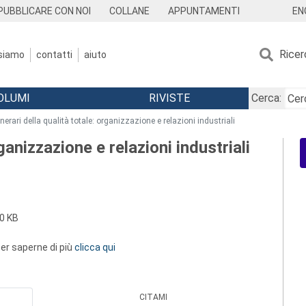
EN
PUBBLICARE CON NOI
COLLANE
APPUNTAMENTI
Ricer
 siamo
contatti
aiuto
OLUMI
RIVISTE
Cerca:
tinerari della qualità totale: organizzazione e relazioni industriali
rganizzazione e relazioni industriali
0 KB
 per saperne di più
clicca qui
CITAMI