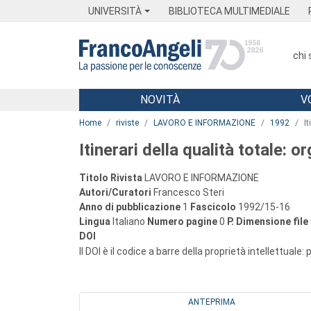
Menu
Main content
Footer
Menu
UNIVERSITÀ
BIBLIOTECA MULTIMEDIALE
chi
NOVITÀ
V
Main content
Home
riviste
LAVORO E INFORMAZIONE
1992
I
Itinerari della qualità totale: o
Titolo Rivista
LAVORO E INFORMAZIONE
Autori/Curatori
Francesco Steri
Anno di pubblicazione
1
Fascicolo
1992/15-16
Lingua
Italiano
Numero pagine
0
P.
Dimensione file
DOI
Il DOI è il codice a barre della proprietà intellettuale:
ANTEPRIMA