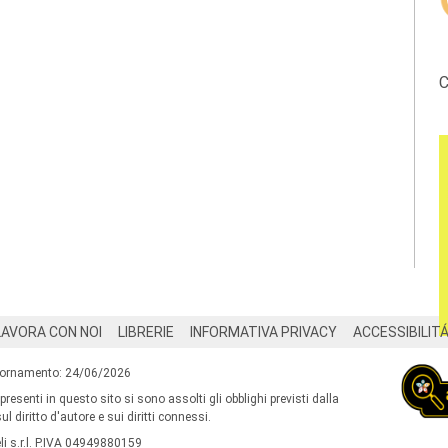
C
LAVORA CON NOI
LIBRERIE
INFORMATIVA PRIVACY
ACCESSIBILIT
iornamento: 24/06/2026
 presenti in questo sito si sono assolti gli obblighi previsti dalla
l diritto d'autore e sui diritti connessi.
i s.r.l. P.IVA 04949880159