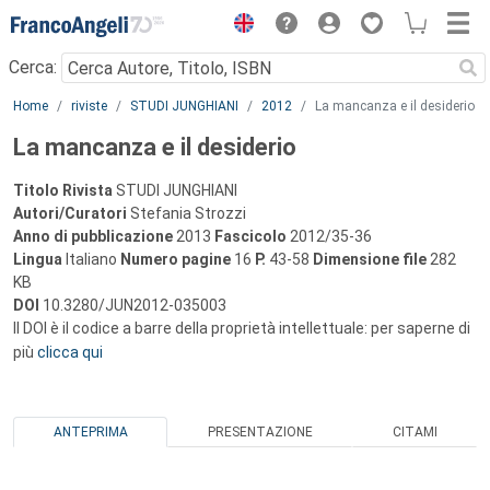
Menu
Cerca:
Main content
Home
riviste
STUDI JUNGHIANI
2012
La mancanza e il desiderio
La mancanza e il desiderio
Titolo Rivista
STUDI JUNGHIANI
Autori/Curatori
Stefania Strozzi
Anno di pubblicazione
2013
Fascicolo
2012/35-36
Lingua
Italiano
Numero pagine
16
P.
43-58
Dimensione file
282
KB
DOI
10.3280/JUN2012-035003
Il DOI è il codice a barre della proprietà intellettuale: per saperne di
più
clicca qui
ANTEPRIMA
PRESENTAZIONE
CITAMI