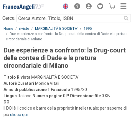
Menu
Cerca:
Main content
Home
riviste
MARGINALITÀ E SOCIETA’
1995
Due esperienze a confronto: la Drug-court della contea di Dade e la pretura
circondariale di Milano
Due esperienze a confronto: la Drug-court
della contea di Dade e la pretura
circondariale di Milano
Titolo Rivista
MARGINALITÀ E SOCIETA’
Autori/Curatori
Monica Vitali
Anno di pubblicazione
1
Fascicolo
1995/30
Lingua
Italiano
Numero pagine
0
P.
Dimensione file
0 KB
DOI
Il DOI è il codice a barre della proprietà intellettuale: per saperne di
più
clicca qui