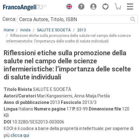
Menu
Cerca:
Main content
Home
riviste
SALUTE E SOCIETÀ
2013
Riflessioni etiche sulla promozione della salute nel campo delle scienze
infermieristiche: l’importanza delle scelte di salute individuali
Riflessioni etiche sulla promozione della
salute nel campo delle scienze
infermieristiche: l’importanza delle scelte
di salute individuali
Titolo Rivista
SALUTE E SOCIETÀ
Autori/Curatori
Mari Kangasniemi, Anna-Maija Pietila
Anno di pubblicazione
2013
Fascicolo
2013/3
Lingua
Italiano
Numero pagine
17
P.
83-99
Dimensione file
120
KB
DOI
10.3280/SES2013-003006
Il DOI è il codice a barre della proprietà intellettuale: per saperne di
più
clicca qui