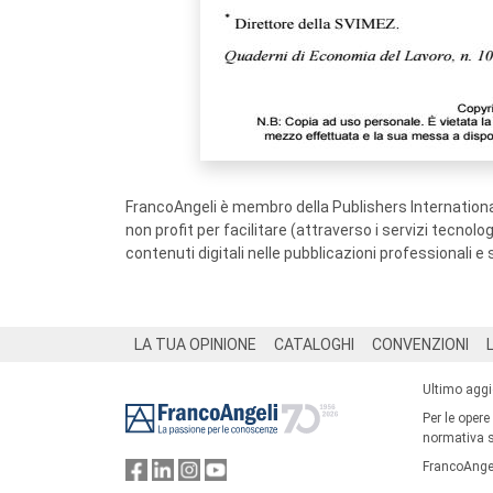
FrancoAngeli è membro della Publishers International
non profit per facilitare (attraverso i servizi tecnol
contenuti digitali nelle pubblicazioni professionali e 
Footer
LA TUA OPINIONE
CATALOGHI
CONVENZIONI
Ultimo agg
Per le opere
normativa su
FrancoAngel