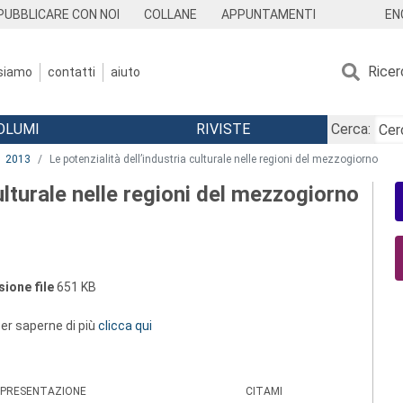
EN
PUBBLICARE CON NOI
COLLANE
APPUNTAMENTI
Ricer
 siamo
contatti
aiuto
OLUMI
RIVISTE
Cerca:
2013
Le potenzialità dell’industria culturale nelle regioni del mezzogiorno
culturale nelle regioni del mezzogiorno
ione file
651 KB
 per saperne di più
clicca qui
PRESENTAZIONE
CITAMI