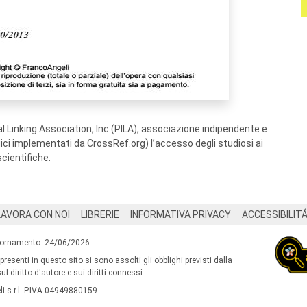
 Linking Association, Inc (PILA), associazione indipendente e
ogici implementati da CrossRef.org) l’accesso degli studiosi ai
scientifiche.
LAVORA CON NOI
LIBRERIE
INFORMATIVA PRIVACY
ACCESSIBILIT
iornamento: 24/06/2026
 presenti in questo sito si sono assolti gli obblighi previsti dalla
l diritto d'autore e sui diritti connessi.
i s.r.l. P.IVA 04949880159