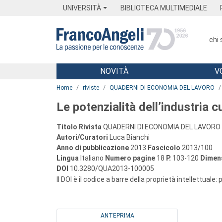
Menu
Main content
Footer
Menu
UNIVERSITÀ
BIBLIOTECA MULTIMEDIALE
chi
NOVITÀ
V
Main content
Home
riviste
QUADERNI DI ECONOMIA DEL LAVORO
Le potenzialità dell’industria 
Titolo Rivista
QUADERNI DI ECONOMIA DEL LAVORO
Autori/Curatori
Luca Bianchi
Anno di pubblicazione
2013
Fascicolo
2013/100
Lingua
Italiano
Numero pagine
18
P.
103-120
Dimens
DOI
10.3280/QUA2013-100005
Il DOI è il codice a barre della proprietà intellettuale:
ANTEPRIMA