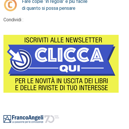
Fare copie “in regola” è più facile
di quanto si possa pensare
Condividi :
Footer