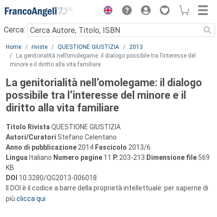
Menu
Cerca:
Main content
Home
riviste
QUESTIONE GIUSTIZIA
2013
La genitorialità nell’omolegame: il dialogo possibile tra l’interesse del
minore e il diritto alla vita familiare
La genitorialità nell’omolegame: il dialogo
possibile tra l’interesse del minore e il
diritto alla vita familiare
Titolo Rivista
QUESTIONE GIUSTIZIA
Autori/Curatori
Stefano Celentano
Anno di pubblicazione
2014
Fascicolo
2013/6
Lingua
Italiano
Numero pagine
11
P.
203-213
Dimensione file
569
KB
DOI
10.3280/QG2013-006018
Il DOI è il codice a barre della proprietà intellettuale: per saperne di
più
clicca qui