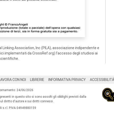
 Linking Association, Inc (PILA), associazione indipendente e
ogici implementati da CrossRef.org) l’accesso degli studiosi ai
scientifiche.
LAVORA CON NOI
LIBRERIE
INFORMATIVA PRIVACY
ACCESSIBILIT
iornamento: 24/06/2026
 presenti in questo sito si sono assolti gli obblighi previsti dalla
l diritto d'autore e sui diritti connessi.
i s.r.l. P.IVA 04949880159