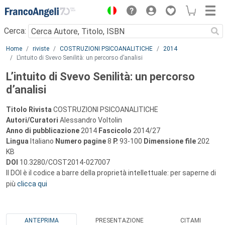
Menu
Cerca:
Main content
Home
riviste
COSTRUZIONI PSICOANALITICHE
2014
L’intuito di Svevo Senilità: un percorso d’analisi
L’intuito di Svevo Senilità: un percorso
d’analisi
Titolo Rivista
COSTRUZIONI PSICOANALITICHE
Autori/Curatori
Alessandro Voltolin
Anno di pubblicazione
2014
Fascicolo
2014/27
Lingua
Italiano
Numero pagine
8
P.
93-100
Dimensione file
202
KB
DOI
10.3280/COST2014-027007
Il DOI è il codice a barre della proprietà intellettuale: per saperne di
più
clicca qui
ANTEPRIMA
PRESENTAZIONE
CITAMI