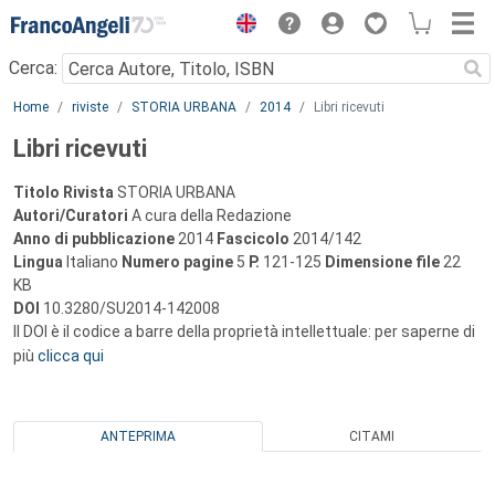
Menu
Cerca:
Main content
Home
riviste
STORIA URBANA
2014
Libri ricevuti
Libri ricevuti
Titolo Rivista
STORIA URBANA
Autori/Curatori
A cura della Redazione
Anno di pubblicazione
2014
Fascicolo
2014/142
Lingua
Italiano
Numero pagine
5
P.
121-125
Dimensione file
22
KB
DOI
10.3280/SU2014-142008
Il DOI è il codice a barre della proprietà intellettuale: per saperne di
più
clicca qui
ANTEPRIMA
CITAMI