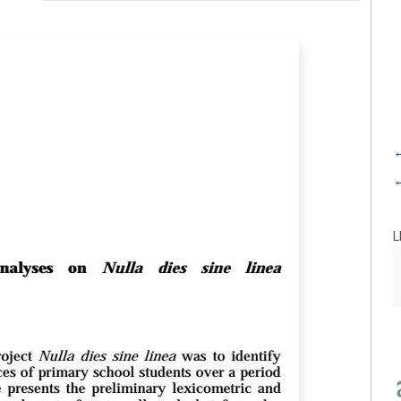
←
←
L