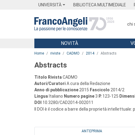
Menu
Main content
Footer
Menu
UNIVERSITÀ
BIBLIOTECA MULTIMEDIALE
chi
NOVITÀ
V
Main content
Home
riviste
CADMO
2014
Abstracts
Abstracts
Titolo Rivista
CADMO
Autori/Curatori
A cura della Redazione
Anno di pubblicazione
2015
Fascicolo
2014/2
Lingua
Italiano
Numero pagine
3
P.
123-125
Dimensi
DOI
10.3280/CAD2014-002011
Il DOI è il codice a barre della proprietà intellettuale:
ANTEPRIMA