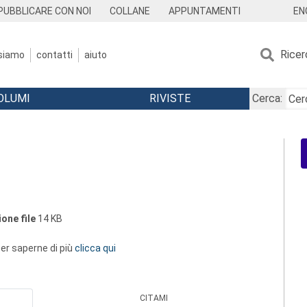
EN
PUBBLICARE CON NOI
COLLANE
APPUNTAMENTI
Ricer
 siamo
contatti
aiuto
OLUMI
RIVISTE
Cerca:
one file
14 KB
 per saperne di più
clicca qui
CITAMI