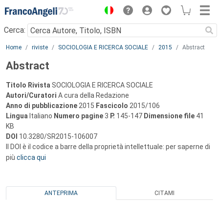
Menu
Cerca:
Main content
Home
riviste
SOCIOLOGIA E RICERCA SOCIALE
2015
Abstract
Abstract
Titolo Rivista
SOCIOLOGIA E RICERCA SOCIALE
Autori/Curatori
A cura della Redazione
Anno di pubblicazione
2015
Fascicolo
2015/106
Lingua
Italiano
Numero pagine
3
P.
145-147
Dimensione file
41
KB
DOI
10.3280/SR2015-106007
Il DOI è il codice a barre della proprietà intellettuale: per saperne di
più
clicca qui
ANTEPRIMA
CITAMI