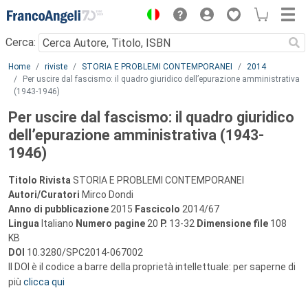
Menu
Cerca:
Main content
Home
riviste
STORIA E PROBLEMI CONTEMPORANEI
2014
Per uscire dal fascismo: il quadro giuridico dell’epurazione amministrativa
(1943-1946)
Per uscire dal fascismo: il quadro giuridico
dell’epurazione amministrativa (1943-
1946)
Titolo Rivista
STORIA E PROBLEMI CONTEMPORANEI
Autori/Curatori
Mirco Dondi
Anno di pubblicazione
2015
Fascicolo
2014/67
Lingua
Italiano
Numero pagine
20
P.
13-32
Dimensione file
108
KB
DOI
10.3280/SPC2014-067002
Il DOI è il codice a barre della proprietà intellettuale: per saperne di
più
clicca qui