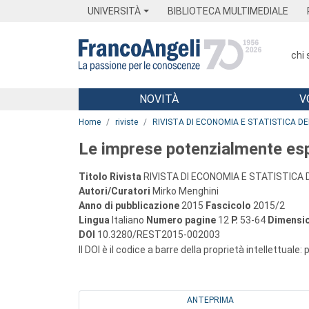
Menu
Main content
Footer
Menu
UNIVERSITÀ
BIBLIOTECA MULTIMEDIALE
chi
NOVITÀ
V
Main content
Home
riviste
RIVISTA DI ECONOMIA E STATISTICA D
Le imprese potenzialmente esp
Titolo Rivista
RIVISTA DI ECONOMIA E STATISTICA 
Autori/Curatori
Mirko Menghini
Anno di pubblicazione
2015
Fascicolo
2015/2
Lingua
Italiano
Numero pagine
12
P.
53-64
Dimensio
DOI
10.3280/REST2015-002003
Il DOI è il codice a barre della proprietà intellettuale:
ANTEPRIMA