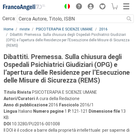
Menu
Cerca:
Main content
Home
riviste
PSICOTERAPIA E SCIENZE UMANE
2016
Dibattiti. Premessa. Sulla chiusura degli Ospedali Psichiatrici Giudiziari
(OPG) e l’apertura delle Residenze per l’Esecuzione delle Misure di Sicurezza
(REMS)
Dibattiti. Premessa. Sulla chiusura degli
Ospedali Psichiatrici Giudiziari (OPG) e
l’apertura delle Residenze per l’Esecuzione
delle Misure di Sicurezza (REMS)
Titolo Rivista
PSICOTERAPIA E SCIENZE UMANE
Autori/Curatori
A cura della Redazione
Anno di pubblicazione
2016
Fascicolo
2016/1
Lingua
Italiano
Numero pagine
1
P.
121-121
Dimensione file
13
KB
DOI
10.3280/PU2016-001008
Il DOI è il codice a barre della proprietà intellettuale: per saperne di