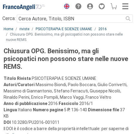
Menu
Cerca:
Main content
Home
riviste
PSICOTERAPIA E SCIENZE UMANE
2016
Chiusura OPG. Benissimo, ma gli psicopatici non possono stare nelle
nuove REMS.
Chiusura OPG. Benissimo, ma gli
psicopatici non possono stare nelle nuove
REMS.
Titolo Rivista
PSICOTERAPIA E SCIENZE UMANE
Autori/Curatori
Massimo Biondi, Paolo Boccara, Giulio Corrivetti,
Massimo di Giannantonio, Stefano Ferracuti, Giuseppe Nicolò,
Rinaldo Perini, Enrico Pompili, Marco Vaggi, Franco Veltro
Anno di pubblicazione
2016
Fascicolo
2016/1
Lingua
Italiano
Numero pagine
5
P.
136-140
Dimensione file
37
KB
DOI
10.3280/PU2016-001011
Il DOI è il codice a barre della proprietà intellettuale: per saperne di